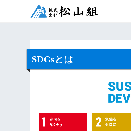
コ
ン
テ
ン
ツ
へ
ス
キ
SDGsとは
ッ
プ