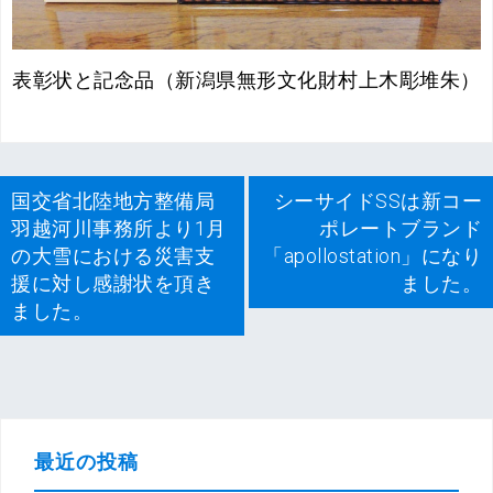
表彰状と記念品（新潟県無形文化財村上木彫堆朱）
投
国交省北陸地方整備局
シーサイドSSは新コー
稿
羽越河川事務所より1月
ポレートブランド
ナ
の大雪における災害支
「apollostation」になり
ビ
援に対し感謝状を頂き
ました。
ゲ
ました。
ー
シ
ョ
ン
最近の投稿