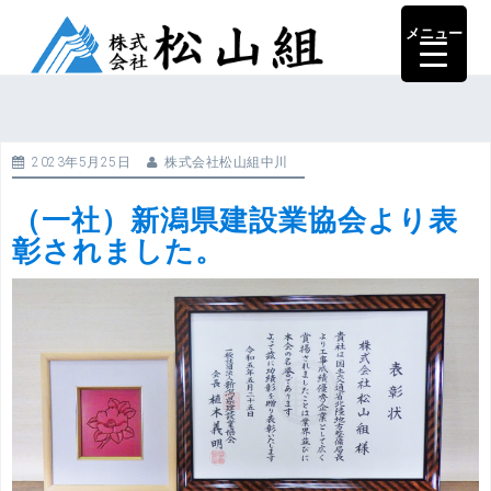
コ
メニュー
ン
テ
ン
ツ
へ
2023年5月25日
株式会社松山組中川
ス
キ
（一社）新潟県建設業協会より表
ッ
彰されました。
プ