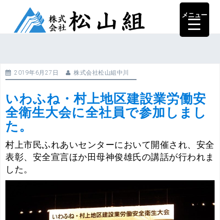
コ
メニュー
ン
テ
ン
ツ
へ
2019年6月27日
株式会社松山組中川
ス
キ
いわふね・村上地区建設業労働安
ッ
全衛生大会に全社員で参加しまし
プ
た。
村上市民ふれあいセンターにおいて開催され、安全
表彰、安全宣言ほか田母神俊雄氏の講話が行われま
した。