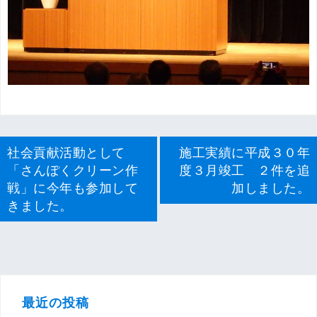
投
社会貢献活動として
施工実績に平成３０年
稿
「さんぽくクリーン作
度３月竣工 ２件を追
ナ
戦」に今年も参加して
加しました。
ビ
きました。
ゲ
ー
シ
ョ
ン
最近の投稿